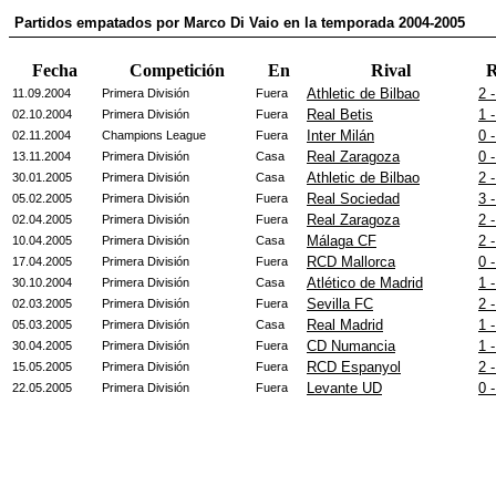
Partidos empatados por Marco Di Vaio en la temporada 2004-2005
Fecha
Competición
En
Rival
R
Athletic de Bilbao
2 -
11.09.2004
Primera División
Fuera
Real Betis
1 -
02.10.2004
Primera División
Fuera
Inter Milán
0 -
02.11.2004
Champions League
Fuera
Real Zaragoza
0 -
13.11.2004
Primera División
Casa
Athletic de Bilbao
2 -
30.01.2005
Primera División
Casa
Real Sociedad
3 -
05.02.2005
Primera División
Fuera
Real Zaragoza
2 -
02.04.2005
Primera División
Fuera
Málaga CF
2 -
10.04.2005
Primera División
Casa
RCD Mallorca
0 -
17.04.2005
Primera División
Fuera
Atlético de Madrid
1 -
30.10.2004
Primera División
Casa
Sevilla FC
2 -
02.03.2005
Primera División
Fuera
Real Madrid
1 -
05.03.2005
Primera División
Casa
CD Numancia
1 -
30.04.2005
Primera División
Fuera
RCD Espanyol
2 -
15.05.2005
Primera División
Fuera
Levante UD
0 -
22.05.2005
Primera División
Fuera