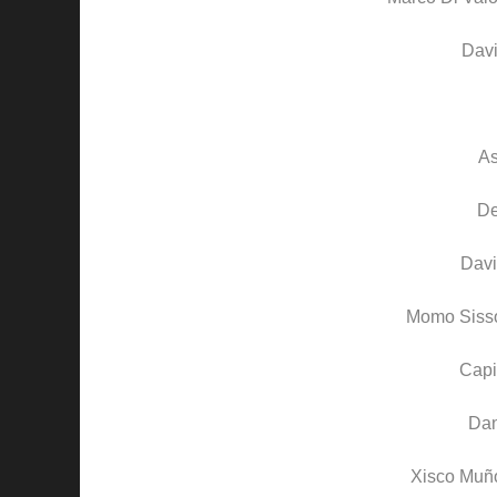
Davi
A
D
Davi
Momo Siss
Capi
Dan
Xisco Muñ