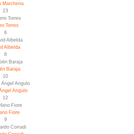
s Marchena
23
ro Torres
6
d Albelda
8
én Baraja
10
Ángel Angulo
12
ano Fiore
9