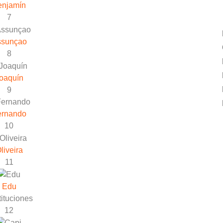
enjamín
7
ssunçao
8
oaquín
9
ernando
10
liveira
11
Edu
ituciones
12