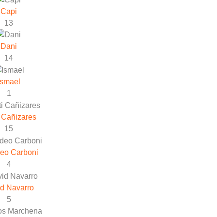
Capi
13
Dani
14
Ismael
1
 Cañizares
15
eo Carboni
4
d Navarro
5