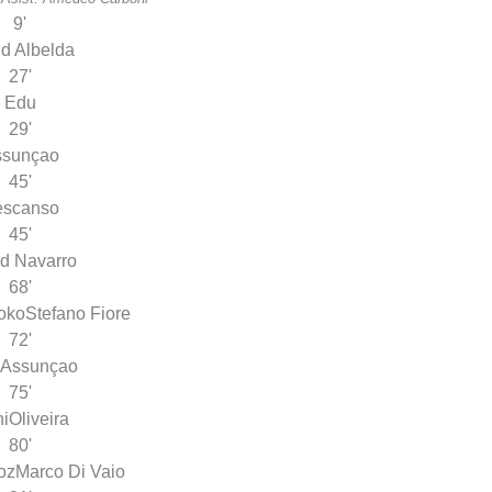
9'
d Albelda
27'
Edu
29'
ssunçao
45'
escanso
45'
d Navarro
68'
oko
Stefano Fiore
72'
Assunçao
75'
i
Oliveira
80'
oz
Marco Di Vaio