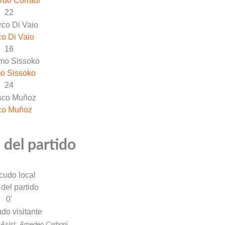
rdo Corradi
22
o Di Vaio
16
o Sissoko
24
co Muñoz
 del partido
 del partido
0'
o
Asist: Amedeo Carboni