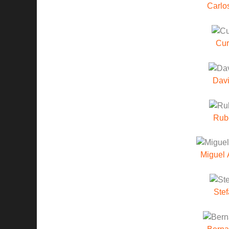
Carlo
Cur
Davi
Rub
Miguel 
Stef