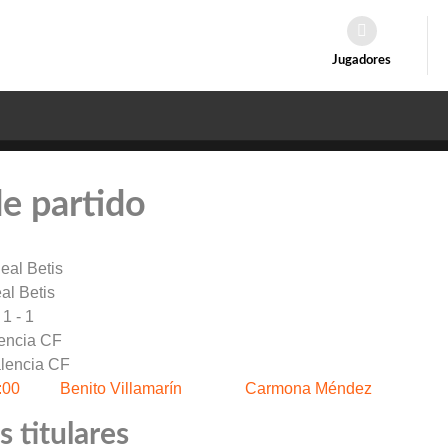
Jugadores
de partido
al Betis
1 - 1
encia CF
:00
Benito Villamarín
Carmona Méndez
 titulares