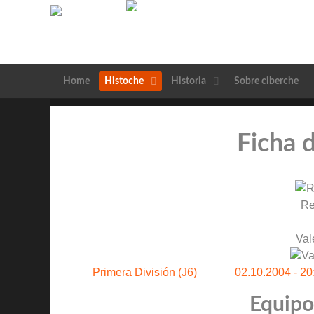
Home
Histoche
Historia
Sobre ciberche
Ficha 
Re
Val
Primera División (J6)
02.10.2004 - 20
Equipos