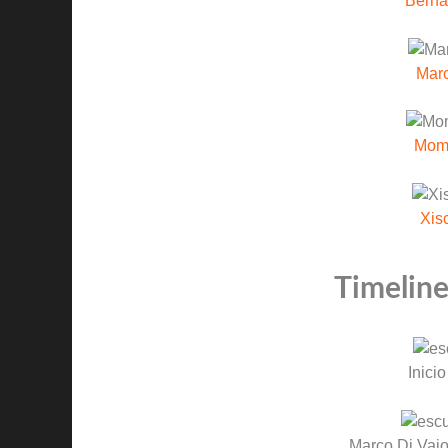
Berna
Marc
Mom
Xis
Timeline
Inicio
Marco Di Vai