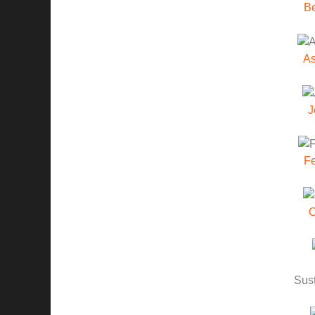
B
A
J
F
O
Sust