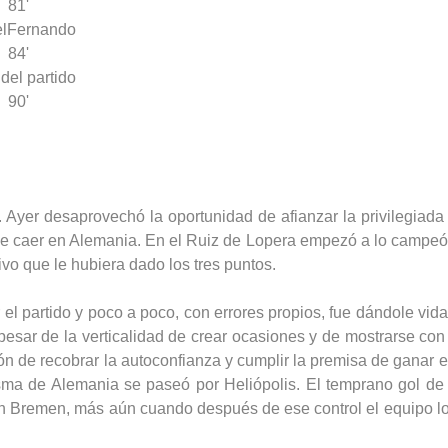
81'
l
Fernando
84'
 del partido
90'
. Ayer desaprovechó la oportunidad de afianzar la privilegiada
de caer en Alemania. En el Ruiz de Lopera empezó a lo campeó
tivo que le hubiera dado los tres puntos.
el partido y poco a poco, con errores propios, fue dándole vida 
pesar de la verticalidad de crear ocasiones y de mostrarse con
asión de recobrar la autoconfianza y cumplir la premisa de ganar
sma de Alemania se paseó por Heliópolis. El temprano gol de D
en Bremen, más aún cuando después de ese control el equipo loc