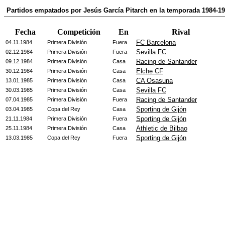
Partidos empatados por Jesús García Pitarch en la temporada 1984-1
Fecha
Competición
En
Rival
FC Barcelona
04.11.1984
Primera División
Fuera
Sevilla FC
02.12.1984
Primera División
Fuera
Racing de Santander
09.12.1984
Primera División
Casa
Elche CF
30.12.1984
Primera División
Casa
CA Osasuna
13.01.1985
Primera División
Casa
Sevilla FC
30.03.1985
Primera División
Casa
Racing de Santander
07.04.1985
Primera División
Fuera
Sporting de Gijón
03.04.1985
Copa del Rey
Casa
Sporting de Gijón
21.11.1984
Primera División
Fuera
Athletic de Bilbao
25.11.1984
Primera División
Casa
Sporting de Gijón
13.03.1985
Copa del Rey
Fuera