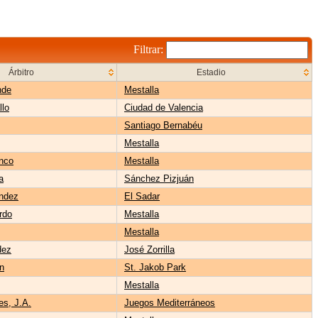
Filtrar:
Árbitro
Estadio
nde
Mestalla
llo
Ciudad de Valencia
Santiago Bernabéu
Mestalla
nco
Mestalla
a
Sánchez Pizjuán
ández
El Sadar
rdo
Mestalla
Mestalla
dez
José Zorrilla
n
St. Jakob Park
Mestalla
es, J.A.
Juegos Mediterráneos