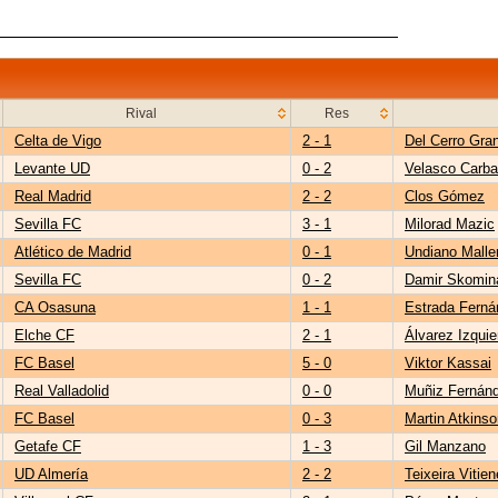
Rival
Res
Celta de Vigo
2 - 1
Del Cerro Gra
Levante UD
0 - 2
Velasco Carba
Real Madrid
2 - 2
Clos Gómez
Sevilla FC
3 - 1
Milorad Mazic
Atlético de Madrid
0 - 1
Undiano Malle
Sevilla FC
0 - 2
Damir Skomin
CA Osasuna
1 - 1
Estrada Fern
Elche CF
2 - 1
Álvarez Izquie
FC Basel
5 - 0
Viktor Kassai
Real Valladolid
0 - 0
Muñiz Fernán
FC Basel
0 - 3
Martin Atkinso
Getafe CF
1 - 3
Gil Manzano
UD Almería
2 - 2
Teixeira Vitien