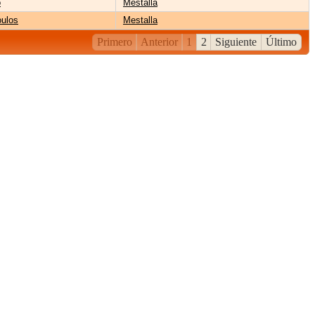
o
Mestalla
oulos
Mestalla
Primero
Anterior
1
2
Siguiente
Último