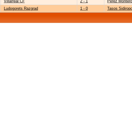
Villarreal CF
2 - 1
Pérez Monter
Ludogorets Razgrad
1 - 0
Tasos Sidirop