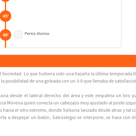
45'
Perico Alonso
48'
Bakero
55'
Idígoras
Real Sociedad. Lo que hubiera sido una hazaña la última temporada l
64'
a posibilidad de una goleada con un 3-0 que llenaba de satisfacción 
74'
ona desde el lateral derecho del área y este empalma un tiro pa
acia Morena quien conecta un cabezazo muy ajustado al poste izquie
 hacia el otro extremo, donde Solsona lanzado desde atras y tal co
77'
rta a despejar un balón, Satrústegui se interpone, se hace con él 
Satrústegui
78'