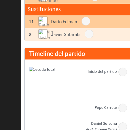
Sustituciones
11
Darío Felman
8
Javier Subirats
Timeline del partido
Inicio del partido
Pepe Carrete
Daniel Solsona
Asist: Enrique Saura