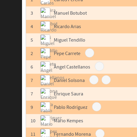
3
Manuel Botubot
4
Ricardo Arias
5
Miguel Tendillo
2
Pepe Carrete
6
Ángel Castellanos
7
Daniel Solsona
7
Enrique Saura
9
Pablo Rodríguez
10
Mario Kempes
11
Fernando Morena