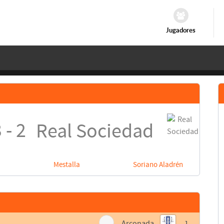
Jugadores
 - 2
Real Sociedad
Mestalla
Soriano Aladrén
Arconada
1