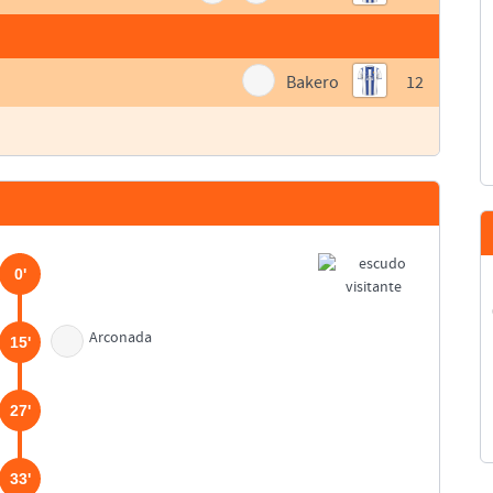
Bakero
12
0'
Arconada
15'
27'
33'