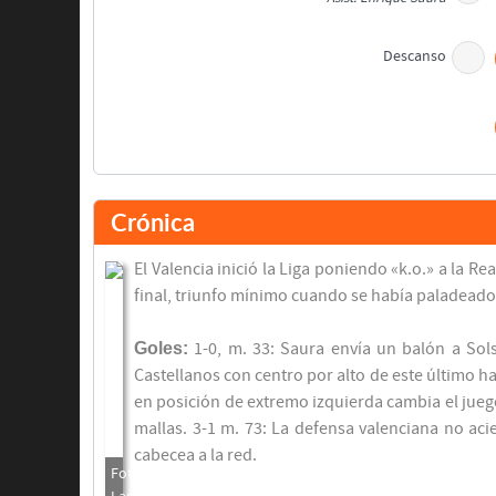
Descanso
Crónica
Fernando Morena
El Valencia inició la Liga poniendo «k.o.» a la 
Asist: Ángel Castellanos
final, triunfo mínimo cuando se había paladeado l
Daniel Solsona
Goles:
1-0, m. 33: Saura envía un balón a Sols
Asist: Pablo Rodríguez
Castellanos con centro por alto de este último h
en posición de extremo izquierda cambia el juego
Darío Felman
Ángel Castellanos
mallas. 3-1 m. 73: La defensa valenciana no acie
cabecea a la red.