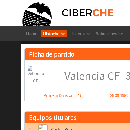
Home
Histoche
Historia
Sobre ciberche
Ficha de partido
3
Valencia CF
Primera División (J1)
06.09.1980
Equipos titulares
1
Carlos Pereira