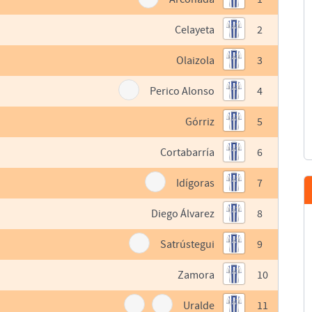
Celayeta
2
Olaizola
3
Perico Alonso
4
Górriz
5
Cortabarría
6
Idígoras
7
Diego Álvarez
8
Satrústegui
9
Zamora
10
Uralde
11