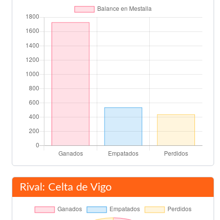
John Carew
80'
Francisco Rufete
Juanfran
81'
Karpin
Doriva
84'
Final del partido
90'
Rival: Celta de Vigo