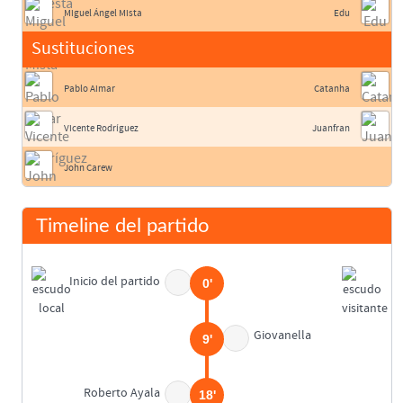
Miguel Ángel Mista
Edu
Sustituciones
Pablo Aimar
Catanha
Vicente Rodríguez
Juanfran
John Carew
Timeline del partido
Inicio del partido
0'
Giovanella
9'
Roberto Ayala
18'