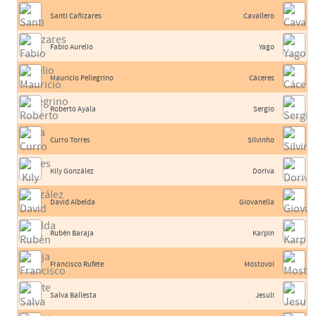
Santi Cañizares
Cavallero
Fabio Aurelio
Yago
Mauricio Pellegrino
Cáceres
Roberto Ayala
Sergio
Curro Torres
Silvinho
Kily González
Doriva
David Albelda
Giovanella
Rubén Baraja
Karpin
Francisco Rufete
Mostovoi
Salva Ballesta
Jesuli