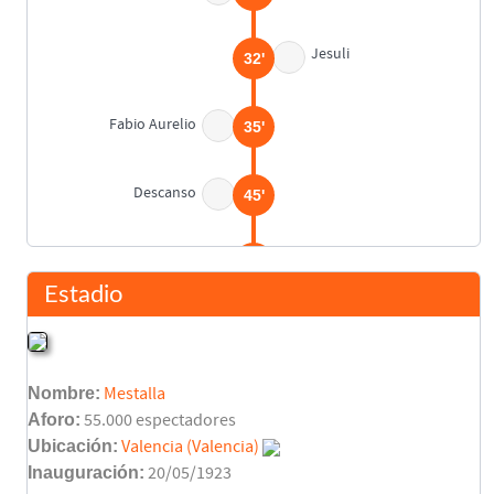
Jesuli
32'
Fabio Aurelio
35'
Descanso
45'
David Albelda
63'
Estadio
Pablo Aimar
64'
Rubén Baraja
Nombre:
Mestalla
Catanha
70'
Jesuli
Aforo:
55.000 espectadores
Ubicación:
Valencia (Valencia)
Vicente Rodríguez
Inauguración:
20/05/1923
76'
Salva Ballesta