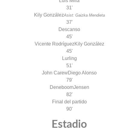
Luis Milla
31'
Kily González
Asist: Gaizka Mendieta
37'
Descanso
45'
Vicente Rodríguez
Kily González
45'
Lurling
51'
John Carew
Diego Alonso
79'
Deneboom
Jensen
82'
Final del partido
90'
Estadio