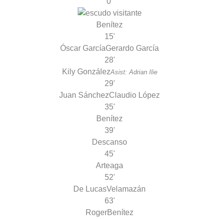
0'
Benítez
15'
Óscar García
Gerardo García
28'
Kily González
Asist: Adrian Ilie
29'
Juan Sánchez
Claudio López
35'
Benítez
39'
Descanso
45'
Arteaga
52'
De Lucas
Velamazán
63'
Roger
Benítez