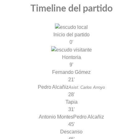
Timeline del partido
Inicio del partido
0'
Hontoria
9'
Fernando Gómez
21'
Pedro Alcañiz
Asist: Carlos Arroyo
28'
Tapia
31'
Antonio Montes
Pedro Alcañiz
45'
Descanso