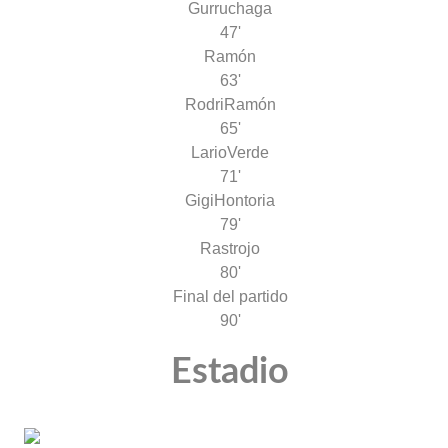
Gurruchaga
47'
Ramón
63'
Rodri
Ramón
65'
Lario
Verde
71'
Gigi
Hontoria
79'
Rastrojo
80'
Final del partido
90'
Estadio