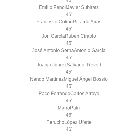
45'
Emilio Fenoll
Javier Subirats
45'
Francisco Cotino
Ricardo Arias
45'
Jon García
Rubén Ciraolo
45'
José Antonio Serna
Antonio García
45'
Juanjo Juárez
Salvador Revert
45'
Nando Martínez
Miguel Ángel Bossio
45'
Paco Ferrando
Carlos Arroyo
45'
Marro
Patri
46'
Perucho
López Ufarte
46'