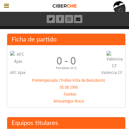
Ficha de partido
0 - 0
Penalties (4-2)
AFC Ajax
Valencia CF
Pretemporada (Trofeo Villa de Benidorm)
05.08.1995
Foietes
Ansuategui Roca
Equipos titulares