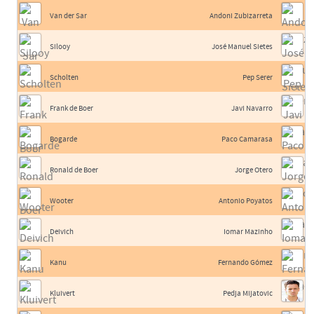
Van der Sar
Andoni Zubizarreta
Silooy
José Manuel Sietes
Scholten
Pep Serer
Frank de Boer
Javi Navarro
Bogarde
Paco Camarasa
Ronald de Boer
Jorge Otero
Wooter
Antonio Poyatos
Deivich
Iomar Mazinho
Kanu
Fernando Gómez
Kluivert
Pedja Mijatovic