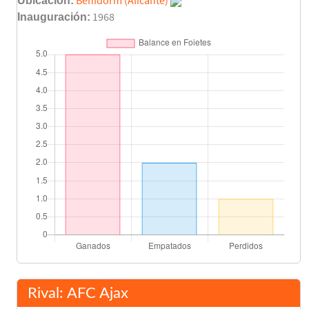
Ubicación:
Benidorm (Alicante)
Inauguración:
1968
Penalties (4-2)
120'
Final del partido
120'
Rival: AFC Ajax