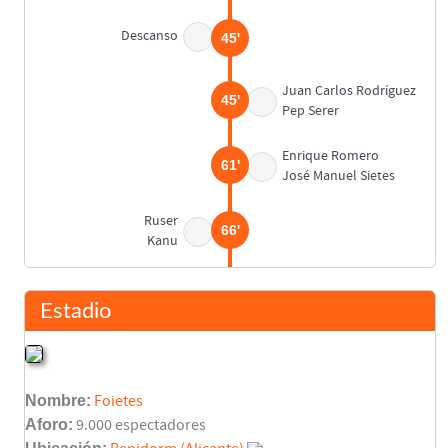
Descanso
45'
Juan Carlos Rodríguez
45'
Pep Serer
Enrique Romero
61'
José Manuel Sietes
Ruser
66'
Kanu
Iñaki Hurtado
70'
Pepe Gálvez
Estadio
Musampa
70'
Wooter
Nombre:
Foietes
Inicio pr�rroga
Aforo:
9.000 espectadores
90'