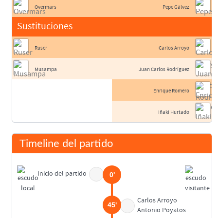
Overmars
Pepe Gálvez
Sustituciones
Ruser
Carlos Arroyo
Musampa
Juan Carlos Rodríguez
Enrique Romero
Iñaki Hurtado
Timeline del partido
Inicio del partido
0'
Carlos Arroyo
45'
Antonio Poyatos