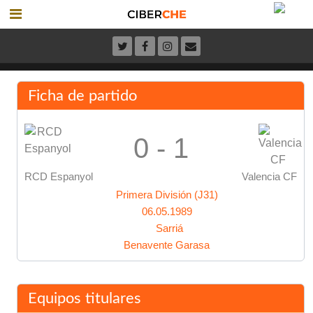
Ficha de partido
0 - 1
RCD Espanyol
Valencia CF
Primera División (J31)
06.05.1989
Sarriá
Benavente Garasa
Equipos titulares