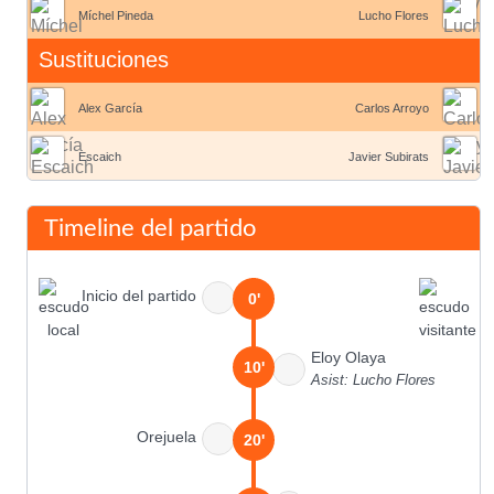
Míchel Pineda
Lucho Flores
Sustituciones
Alex García
Carlos Arroyo
Escaich
Javier Subirats
Timeline del partido
Inicio del partido
0'
Eloy Olaya
10'
Asist: Lucho Flores
Orejuela
20'