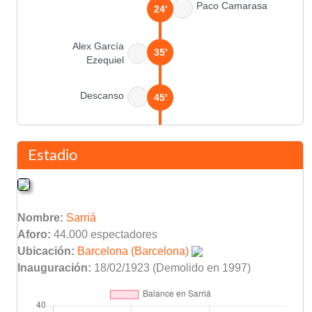
Paco Camarasa
24'
Alex García
35'
Ezequiel
Descanso
45'
Carlos Arroyo
63'
Lucho Flores
Estadio
Escaich
63'
Eloy Pérez
Nombre:
Sarriá
Menchaca
80'
Aforo:
44.000 espectadores
Ubicación:
Barcelona (Barcelona)
Inauguración:
18/02/1923 (Demolido en 1997)
Javier Subirats
89'
Eloy Olaya