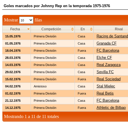
Goles marcados por Johnny Rep en la temporada 1975-1976
Mostrar
filas
Fecha
Competición
En
Rival
Racing de Santand
15.05.1976
Primera División
Casa
Granada CF
01.05.1976
Primera División
Casa
FC Barcelona
18.04.1976
Primera División
Fuera
Elche CF
28.03.1976
Primera División
Casa
Real Zaragoza
14.03.1976
Primera División
Casa
Sevilla FC
29.02.1976
Primera División
Casa
Real Sociedad
15.02.1976
Primera División
Fuera
Stal Mielec
04.02.1976
Amistoso
Casa
Real Betis
01.02.1976
Primera División
Fuera
FC Barcelona
21.12.1975
Primera División
Casa
Athletic de Bilbao
14.12.1975
Primera División
Fuera
Mostrando 1 a 11 de 11 totales