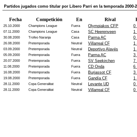
Partidos jugados como titular por Libero Parri en la temporada 2000-
Fecha
Competición
En
Rival
Olympiakos CFP
0 
25.10.2000
Champions League
Fuera
SC Heerenveen
1 
07.11.2000
Champions League
Casa
Parma AC
0 
30.08.2000
Trofeo Naranja
Casa
Villarreal CF
1 
26.08.2000
Pretemporada
Neutral
Deportivo Alavés
1 
03.09.2000
Pretemporada
Neutral
Parma AC
3 
05.09.2000
Pretemporada
Fuera
SV Seekirchen
7 
20.07.2000
Pretemporada
Fuera
CD Onda
6 
11.08.2000
Pretemporada
Fuera
Burjassot CF
3 
16.08.2000
Pretemporada
Fuera
Gandía CF
1 
19.08.2000
Pretemporada
Fuera
Levante UD
0 
28.11.2000
Copa Generalitat
Neutral
Villarreal CF
0 
28.11.2000
Copa Generalitat
Neutral