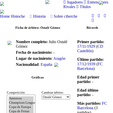
Jugadores
Entrenadores
Rivales
Títulos
Home
Histoche
Historia
Sobre ciberche
Ficha de árbitro: Ostalé Gómez
Récords
Nombre completo:
Julio Ostalé
Primer partido:
Gómez
17/11/1929
(
CD
Castellón
)
Fecha de nacimiento:
-
Lugar de nacimiento
:
Aragón
Último partido:
17/12/1939
(
FC
Nacionalidad
:
España
Barcelona
)
Edad primer
Gráficas
partido:
-
Edad último
Competición:
Cambiar árbitro:
partido:
-
Más partidos:
FC
Barcelona
(3
partidos)