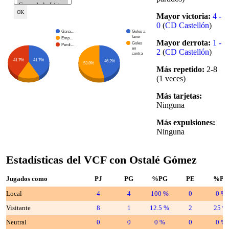
Mayor victoria:
4 -
0
(
CD Castellón
)
Gana…
Goles a
favor
Emp…
Mayor derrota:
1 -
Goles
Perdi…
en
2
(
CD Castellón
)
contra
41.7%
41.7%
46.2%
53.8%
Más repetido:
2-8
(1 veces)
Más tarjetas:
Ninguna
Más expulsiones:
Ninguna
Estadísticas del VCF con Ostalé Gómez
Jugados como
PJ
PG
%PG
PE
%PE
Local
4
4
100 %
0
0 %
Visitante
8
1
12.5 %
2
25 %
Neutral
0
0
0 %
0
0 %