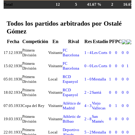
Total
12
5
41.67 %
2
16.67
Todos los partidos arbitrados por Ostalé
Gómez
Fecha
Competición
En
Rival
Res
Estadio
PF
PC
Primera
FC
17.12.1939
Visitante
1 - 4
Les Corts
0
0
0
0
División
Barcelona
Primera
FC
15.02.1936
Visitante
0 - 0
Les Corts
0
0
0
1
División
Barcelona
Primera
RCD
05.01.1936
Local
1 - 0
Mestalla
1
0
0
0
División
Espanyol
Primera
RCD
18.02.1934
Visitante
2 - 2
Sarriá
0
0
0
0
División
Espanyol
Atlético de
Viejo
07.05.1933
Copa del Rey
Visitante
4 - 3
0
1
0
0
Madrid
Vallecas
Primera
Athletic de
San
19.03.1933
Visitante
2 - 8
0
0
0
0
División
Bilbao
Mamés
Primera
Deportivo
22.01.1933
Local
5 - 2
Mestalla
0
0
0
0
División
Alavés