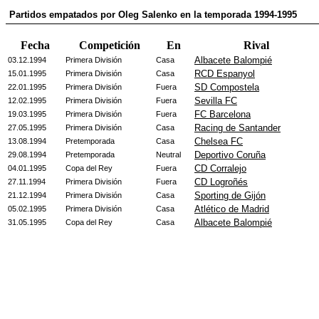
Partidos empatados por Oleg Salenko en la temporada 1994-1995
Fecha
Competición
En
Rival
Albacete Balompié
03.12.1994
Primera División
Casa
RCD Espanyol
15.01.1995
Primera División
Casa
SD Compostela
22.01.1995
Primera División
Fuera
Sevilla FC
12.02.1995
Primera División
Fuera
FC Barcelona
19.03.1995
Primera División
Fuera
Racing de Santander
27.05.1995
Primera División
Casa
Chelsea FC
13.08.1994
Pretemporada
Casa
Deportivo Coruña
29.08.1994
Pretemporada
Neutral
CD Corralejo
04.01.1995
Copa del Rey
Fuera
CD Logroñés
27.11.1994
Primera División
Fuera
Sporting de Gijón
21.12.1994
Primera División
Casa
Atlético de Madrid
05.02.1995
Primera División
Casa
Albacete Balompié
31.05.1995
Copa del Rey
Casa