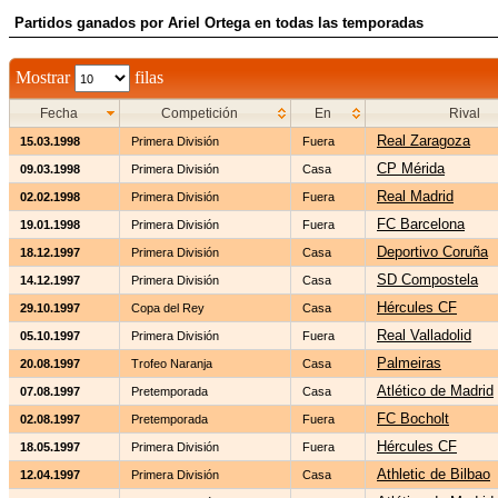
Partidos ganados por Ariel Ortega en todas las temporadas
Mostrar
filas
Fecha
Competición
En
Rival
Real Zaragoza
15.03.1998
Primera División
Fuera
CP Mérida
09.03.1998
Primera División
Casa
Real Madrid
02.02.1998
Primera División
Fuera
FC Barcelona
19.01.1998
Primera División
Fuera
Deportivo Coruña
18.12.1997
Primera División
Casa
SD Compostela
14.12.1997
Primera División
Casa
Hércules CF
29.10.1997
Copa del Rey
Casa
Real Valladolid
05.10.1997
Primera División
Fuera
Palmeiras
20.08.1997
Trofeo Naranja
Casa
Atlético de Madrid
07.08.1997
Pretemporada
Casa
FC Bocholt
02.08.1997
Pretemporada
Fuera
Hércules CF
18.05.1997
Primera División
Fuera
Athletic de Bilbao
12.04.1997
Primera División
Casa