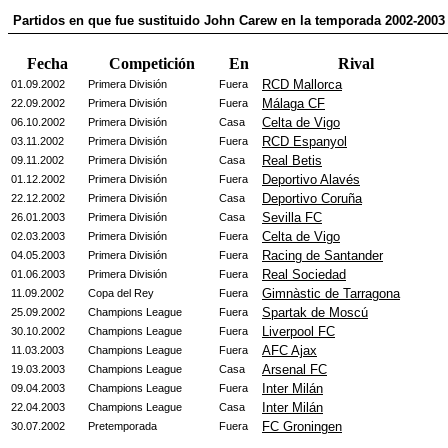
Partidos en que fue sustituido John Carew en la temporada 2002-2003
Fecha
Competición
En
Rival
RCD Mallorca
01.09.2002
Primera División
Fuera
Málaga CF
22.09.2002
Primera División
Fuera
Celta de Vigo
06.10.2002
Primera División
Casa
RCD Espanyol
03.11.2002
Primera División
Fuera
Real Betis
09.11.2002
Primera División
Casa
Deportivo Alavés
01.12.2002
Primera División
Fuera
Deportivo Coruña
22.12.2002
Primera División
Casa
Sevilla FC
26.01.2003
Primera División
Casa
Celta de Vigo
02.03.2003
Primera División
Fuera
Racing de Santander
04.05.2003
Primera División
Fuera
Real Sociedad
01.06.2003
Primera División
Fuera
Gimnàstic de Tarragona
11.09.2002
Copa del Rey
Fuera
Spartak de Moscú
25.09.2002
Champions League
Fuera
Liverpool FC
30.10.2002
Champions League
Fuera
AFC Ajax
11.03.2003
Champions League
Fuera
Arsenal FC
19.03.2003
Champions League
Casa
Inter Milán
09.04.2003
Champions League
Fuera
Inter Milán
22.04.2003
Champions League
Casa
FC Groningen
30.07.2002
Pretemporada
Fuera