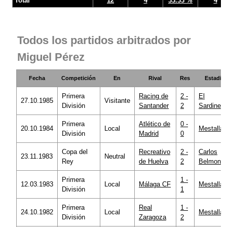
Total
12
4
33.33 %
4
Todos los partidos arbitrados por
Miguel Pérez
Fecha
Competición
En
Rival
Res
Estadio
Primera
Racing de
2 -
El
27.10.1985
Visitante
División
Santander
2
Sardinero
Primera
Atlético de
0 -
20.10.1984
Local
Mestalla
División
Madrid
0
Copa del
Recreativo
2 -
Carlos
23.11.1983
Neutral
Rey
de Huelva
2
Belmonte
Primera
1 -
12.03.1983
Local
Málaga CF
Mestalla
División
1
Primera
Real
1 -
24.10.1982
Local
Mestalla
División
Zaragoza
2