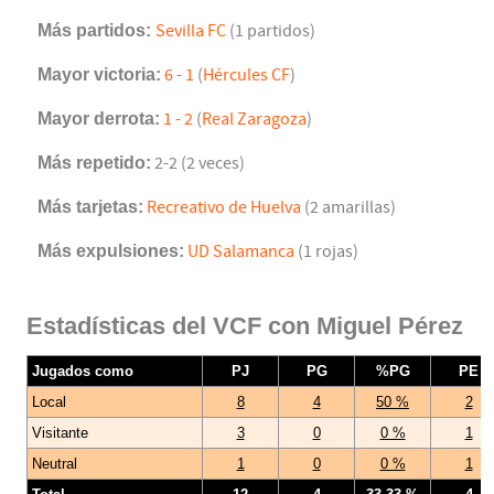
Más partidos:
Sevilla FC
(1 partidos)
Mayor victoria:
6 - 1
(
Hércules CF
)
Mayor derrota:
1 - 2
(
Real Zaragoza
)
Más repetido:
2-2 (2 veces)
Más tarjetas:
Recreativo de Huelva
(2 amarillas)
Más expulsiones:
UD Salamanca
(1 rojas)
Estadísticas del VCF con Miguel Pérez
Jugados como
PJ
PG
%PG
PE
Local
8
4
50 %
2
Visitante
3
0
0 %
1
Neutral
1
0
0 %
1