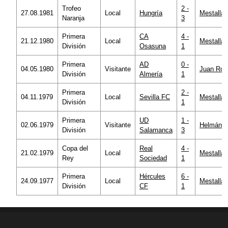
Trofeo
2 -
27.08.1981
Local
Hungría
Mestalla
Naranja
3
Primera
CA
4 -
21.12.1980
Local
Mestalla
División
Osasuna
1
Primera
AD
0 -
04.05.1980
Visitante
Juan Roj
División
Almería
1
Primera
2 -
04.11.1979
Local
Sevilla FC
Mestalla
División
1
Primera
UD
1 -
02.06.1979
Visitante
Helmánti
División
Salamanca
3
Copa del
Real
4 -
21.02.1979
Local
Mestalla
Rey
Sociedad
1
Primera
Hércules
6 -
24.09.1977
Local
Mestalla
División
CF
1