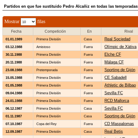
Partidos en que fue sustituido Pedro Alcañiz en todas las temporadas
Mostrar
filas
Fecha
Competición
En
Rival
Real Sociedad
01.01.1989
Primera División
Casa
Olímpic de Xàtiva
03.12.1988
Amistoso
Fuera
Elche CF
30.11.1988
Primera División
Fuera
Málaga CF
20.11.1988
Primera División
Fuera
Sporting de Gijón
23.08.1988
Pretemporada
Fuera
CE Sabadell
15.05.1988
Primera División
Fuera
Athletic de Bilbao
01.05.1988
Primera División
Fuera
Sevilla FC
09.04.1988
Primera División
Fuera
RCD Mallorca
24.01.1988
Primera División
Fuera
Sevilla FC
06.12.1987
Primera División
Casa
Sporting de Gijón
01.11.1987
Primera División
Casa
CD Maspalomas
07.10.1987
Copa del Rey
Fuera
Real Betis
12.09.1987
Primera División
Casa