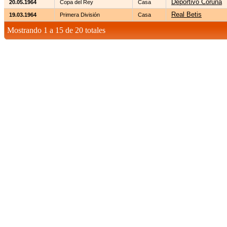
Deportivo Coruña
20.05.1964
Copa del Rey
Casa
Real Betis
19.03.1964
Primera División
Casa
Mostrando 1 a 15 de 20 totales