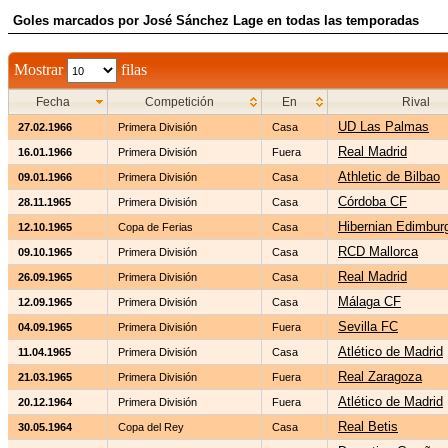
Goles marcados por José Sánchez Lage en todas las temporadas
Mostrar
filas
Fecha
Competición
En
Rival
UD Las Palmas
27.02.1966
Primera División
Casa
Real Madrid
16.01.1966
Primera División
Fuera
Athletic de Bilbao
09.01.1966
Primera División
Casa
Córdoba CF
28.11.1965
Primera División
Casa
Hibernian Edimbur
12.10.1965
Copa de Ferias
Casa
RCD Mallorca
09.10.1965
Primera División
Casa
Real Madrid
26.09.1965
Primera División
Casa
Málaga CF
12.09.1965
Primera División
Casa
Sevilla FC
04.09.1965
Primera División
Fuera
Atlético de Madrid
11.04.1965
Primera División
Casa
Real Zaragoza
21.03.1965
Primera División
Fuera
Atlético de Madrid
20.12.1964
Primera División
Fuera
Real Betis
30.05.1964
Copa del Rey
Casa