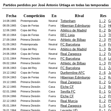
Partidos perdidos por José Antonio Urtiaga en todas las temporadas
Fecha
Competición
En
Rival
Res
Tottenham
1 - 2
G
14.08.1965
Pretemporada
Neutral
Hibernian Edimburgo
0 - 2
H
08.09.1965
Copa de Ferias
Fuera
Atlético de Madrid
0 - 2
B
12.06.1965
Copa del Rey
Fuera
RFC Lieja
1 - 3
T
08.10.1964
Copa de Ferias
Fuera
Athletic de Bilbao
2 - 3
P
27.09.1964
Primera División
Fuera
FC Barcelona
1 - 4
F
01.09.1963
Pretemporada
Neutral
Atlético de Madrid
1 - 3
B
28.06.1964
Copa del Rey
Fuera
Real Zaragoza
1 - 2
F
24.06.1964
Copa de Ferias
Neutral
FC Barcelona
0 - 4
L
12.01.1964
Primera División
Fuera
Athletic de Bilbao
1 - 3
P
09.02.1964
Primera División
Fuera
FC Barcelona
0 - 1
Z
18.06.1963
Copa del Rey
Neutral
Dunfermline AFC
2 - 6
J
19.12.1962
Copa de Ferias
Fuera
Hibernian Edimburgo
1 - 2
K
03.04.1963
Copa de Ferias
Fuera
Real Zaragoza
0 - 2
G
19.12.1965
Primera División
Fuera
Elche CF
1 - 2
B
26.12.1965
Primera División
Casa
Sevilla FC
0 - 1
G
02.01.1966
Primera División
Casa
Elche CF
1 - 2
P
03.04.1966
Primera División
Fuera
Real Murcia
0 - 2
P
22.12.1963
Primera División
Fuera
Real Zaragoza
1 - 5
C
05.01.1964
Primera División
Fuera
Levante UD
0 - 1
G
26.01.1964
Primera División
Fuera