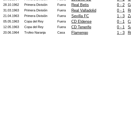
Real Betis
0 - 2
G
28.10.1962
Primera División
Fuera
Real Valladolid
0 - 1
R
31.03.1963
Primera División
Fuera
Sevilla FC
1 - 3
Z
21.04.1963
Primera División
Fuera
CD Eldense
0 - 1
C
05.05.1963
Copa del Rey
Fuera
CD Tenerife
0 - 1
S
12.05.1963
Copa del Rey
Fuera
Flamengo
1 - 3
R
20.06.1964
Trofeo Naranja
Casa