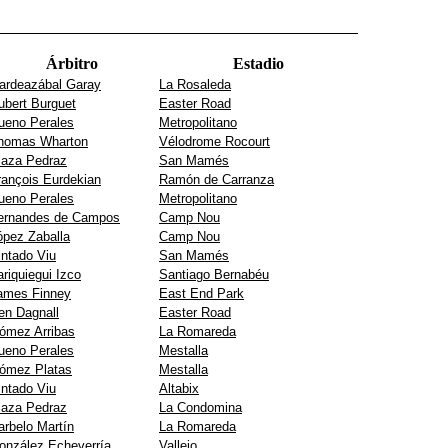
Árbitro
Estadio
ardeazábal Garay
La Rosaleda
ubert Burguet
Easter Road
ueno Perales
Metropolitano
homas Wharton
Vélodrome Rocourt
laza Pedraz
San Mamés
rançois Eurdekian
Ramón de Carranza
ueno Perales
Metropolitano
ernandes de Campos
Camp Nou
ópez Zaballa
Camp Nou
intado Viu
San Mamés
ariquiegui Izco
Santiago Bernabéu
ames Finney
East End Park
en Dagnall
Easter Road
ómez Arribas
La Romareda
ueno Perales
Mestalla
ómez Platas
Mestalla
intado Viu
Altabix
laza Pedraz
La Condomina
arbelo Martín
La Romareda
onzález Echeverría
Vallejo