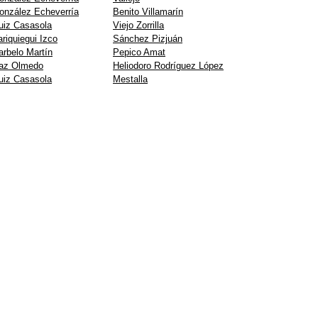
onzález Echeverría
Benito Villamarín
uiz Casasola
Viejo Zorrilla
ariquiegui Izco
Sánchez Pizjuán
arbelo Martín
Pepico Amat
az Olmedo
Heliodoro Rodríguez López
uiz Casasola
Mestalla