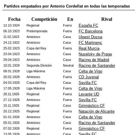
Partidos empatados por Antonio Cordellat en todas las temporadas
Fecha
Competición
En
Rival
España FC
12.10.1924
Regional
Fuera
FC Barcelona
06.10.1923
Pretemporada
Fuera
Ujpest Dozsa
11.02.1923
Amistoso
Casa
FC Martinenc
24.12.1922
Amistoso
Casa
Real Murcia
25.02.1923
Copa del Rey
Fuera
Nuselsky de Praga
23.04.1923
Amistoso
Casa
Racing de Madrid
29.04.1923
Amistoso
Casa
Racing de Santander
10.01.1929
Segunda División
Neutral
Celta de Vigo
08.01.1928
Liga Máxima
Casa
CD Juvenal
20.02.1928
Amistoso
Fuera
Sevilla FC
04.03.1928
Copa del Rey
Casa
Celta de Vigo
17.05.1928
Liga Máxima
Fuera
Levante UD
28.11.1926
Regional
Fuera
Sevilla FC
27.12.1926
Amistoso
Fuera
Gimnástico CF
15.11.1925
Regional
Casa
Natación de Alicante
20.12.1925
Regional
Fuera
Celta de Vigo
01.01.1926
Amistoso
Casa
Racing de Santander
05.01.1926
Amistoso
Casa
Gimnástico CF
07.02.1926
Regional
Fuera
Sevilla FC
13.05.1926
Amistoso
Casa