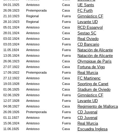
UE Sants
04.01.1925
Amistoso
Casa
FC Furth
26.09.1923
Pretemporada
Casa
Gimnástico CF
21.10.1923
Regional
Fuera
Levante UD
28.10.1923
Regional
Fuera
RCD Espanyol
05.01.1924
Amistoso
Casa
Sestao SC
28.01.1924
Amistoso
Casa
Real Oviedo
03.02.1924
Amistoso
Casa
CD Bancario
03.03.1924
Amistoso
Fuera
Natación de Alicante
11.05.1924
Amistoso
Fuera
Natación de Alicante
13.05.1924
Amistoso
Fuera
Olympique de París
26.06.1923
Amistoso
Casa
Fortuna de Vigo
27.07.1922
Amistoso
Casa
Real Murcia
17.09.1922
Pretemporada
Fuera
FC Martinenc
27.12.1922
Amistoso
Casa
Sporting de Canet
19.03.1928
Amistoso
Casa
Stadium de Oviedo
01.06.1925
Amistoso
Casa
Gimnástico CF
02.06.1929
Amistoso
Fuera
Levante UD
12.07.1928
Amistoso
Fuera
Regimiento de Mallorca
04.08.1927
Amistoso
Casa
CD Juvenal
26.09.1926
Pretemporada
Fuera
CD Juvenal
01.11.1927
Amistoso
Fuera
Real Murcia
15.06.1924
Amistoso
Fuera
Escuadra Inglesa
11.06.1925
Amistoso
Casa