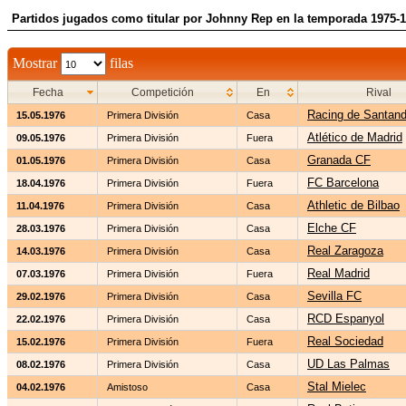
Partidos jugados como titular por Johnny Rep en la temporada 1975-
Mostrar
filas
Fecha
Competición
En
Rival
Racing de Santand
15.05.1976
Primera División
Casa
Atlético de Madrid
09.05.1976
Primera División
Fuera
Granada CF
01.05.1976
Primera División
Casa
FC Barcelona
18.04.1976
Primera División
Fuera
Athletic de Bilbao
11.04.1976
Primera División
Casa
Elche CF
28.03.1976
Primera División
Casa
Real Zaragoza
14.03.1976
Primera División
Casa
Real Madrid
07.03.1976
Primera División
Fuera
Sevilla FC
29.02.1976
Primera División
Casa
RCD Espanyol
22.02.1976
Primera División
Casa
Real Sociedad
15.02.1976
Primera División
Fuera
UD Las Palmas
08.02.1976
Primera División
Casa
Stal Mielec
04.02.1976
Amistoso
Casa