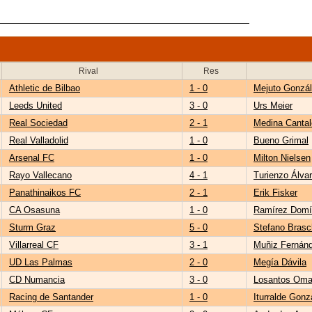
Rival
Res
Athletic de Bilbao
1 - 0
Mejuto Gonzá
Leeds United
3 - 0
Urs Meier
Real Sociedad
2 - 1
Medina Cantal
Real Valladolid
1 - 0
Bueno Grimal
Arsenal FC
1 - 0
Milton Nielsen
Rayo Vallecano
4 - 1
Turienzo Álva
Panathinaikos FC
2 - 1
Erik Fisker
CA Osasuna
1 - 0
Ramírez Domí
Sturm Graz
5 - 0
Stefano Brasc
Villarreal CF
3 - 1
Muñiz Fernán
UD Las Palmas
2 - 0
Megía Dávila
CD Numancia
3 - 0
Losantos Oma
Racing de Santander
1 - 0
Iturralde Gonz