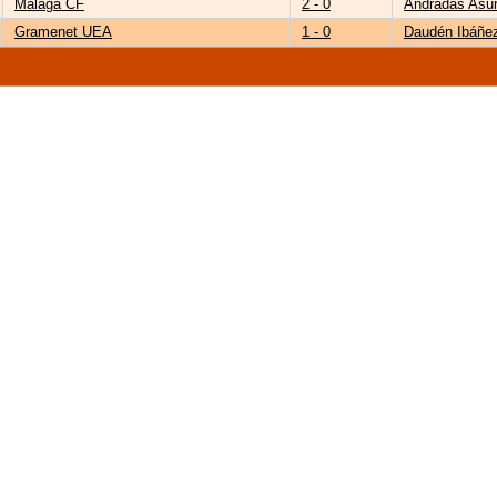
Málaga CF
2 - 0
Andradas Asu
Gramenet UEA
1 - 0
Daudén Ibáñe