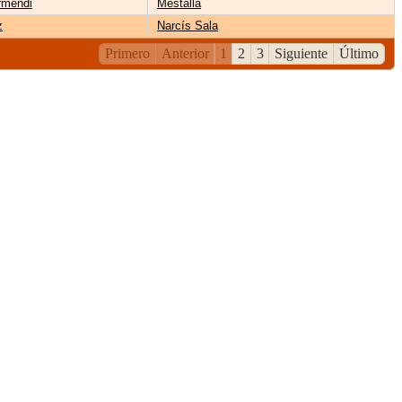
rmendi
Mestalla
z
Narcís Sala
Primero
Anterior
1
2
3
Siguiente
Último