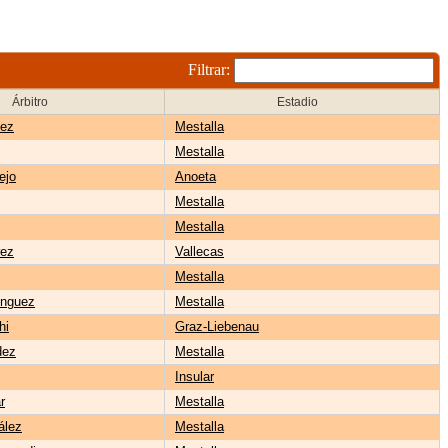
Filtrar:
Árbitro
Estadio
lez
Mestalla
Mestalla
ejo
Anoeta
Mestalla
Mestalla
rez
Vallecas
Mestalla
nguez
Mestalla
hi
Graz-Liebenau
dez
Mestalla
Insular
r
Mestalla
ález
Mestalla