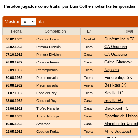
Partidos jugados como titular por Luis Coll en todas las temporadas
Mostrar
filas
Fecha
Competición
En
Rival
Dunfermline AFC
06.02.1963
Copa de Ferias
Neutral
CA Osasuna
03.02.1963
Primera División
Fuera
CA Osasuna
07.10.1962
Primera División
Casa
Celtic Glasgow
26.09.1962
Copa de Ferias
Casa
Napoles
02.09.1962
Pretemporada
Fuera
Fenerbahçe SK
30.08.1962
Pretemporada
Fuera
Besiktas JK
26.08.1962
Pretemporada
Fuera
Sevilla FC
01.07.1962
Copa del Rey
Fuera
Sevilla FC
23.06.1962
Copa del Rey
Casa
Blackpool FC
09.06.1962
Trofeo Naranja
Casa
Sporting de Lisboa
05.06.1962
Trofeo Naranja
Casa
Manchester United
19.05.1962
Amistoso
Casa
MTK Budapest
02.05.1962
Copa de Ferias
Fuera